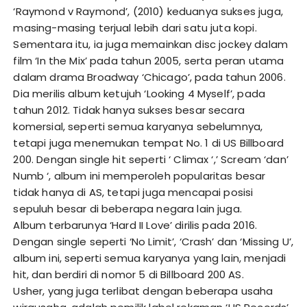
‘Raymond v Raymond’, (2010) keduanya sukses juga,
masing-masing terjual lebih dari satu juta kopi.
Sementara itu, ia juga memainkan disc jockey dalam
film ‘In the Mix’ pada tahun 2005, serta peran utama
dalam drama Broadway ‘Chicago’, pada tahun 2006.
Dia merilis album ketujuh ‘Looking 4 Myself’, pada
tahun 2012. Tidak hanya sukses besar secara
komersial, seperti semua karyanya sebelumnya,
tetapi juga menemukan tempat No. 1 di US Billboard
200. Dengan single hit seperti ‘ Climax ‘,’ Scream ‘dan’
Numb ‘, album ini memperoleh popularitas besar
tidak hanya di AS, tetapi juga mencapai posisi
sepuluh besar di beberapa negara lain juga.
Album terbarunya ‘Hard II Love’ dirilis pada 2016.
Dengan single seperti ‘No Limit’, ‘Crash’ dan ‘Missing U’,
album ini, seperti semua karyanya yang lain, menjadi
hit, dan berdiri di nomor 5 di Billboard 200 AS.
Usher, yang juga terlibat dengan beberapa usaha