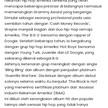
rekaman hip hop Amerika terkenal yang telah
mencapai beberapa prestasi di bidangnya termasuk
memenangkan Grammy Award yang bergengsi.
Dimulai sebagai seorang profesional pada usia
sembilan tahun dengan ‘Cash Money Records’,
Wayne menjadi bagian dari duo hip-hop remaja
Amerika, ‘The B.G.’z’ bersama dengan rapper Lil’
Doogie. Setelah beberapa tahun, ia bergabung
dengan grup hip hop Amerika ‘Hot Boys’ bersama
dengan Young Turk, Juvenile dan Lil’ Doogie, yang
sekarang dikenal sebagai B.G.
Akhirnya, ketenaran grup meningkat dengan single
‘Bling Bling’ dan album dengan penjualan platinum
‘Guerrilla Warfare’. Dia keluar dengan album debut
solonya selama waktu itu berjudul ‘Tha Block Is Hot’
yang menerima sertifikasi platinum dari ‘Asosiasi
Industri Rekaman Amerika’ (RIAA).
Ini diikuti oleh serangkaian album hit dan populer
lainnya oleh sensasi hip hop yang tidak hanya