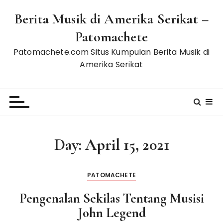
S
Berita Musik di Amerika Serikat –
k
i
Patomachete
p
Patomachete.com Situs Kumpulan Berita Musik di
t
Amerika Serikat
o
c
o
n
t
e
Day:
April 15, 2021
n
t
PATOMACHETE
Pengenalan Sekilas Tentang Musisi
John Legend