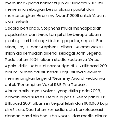
memuncak pada nomor tujuh di ‘Billboard 200’. Itu
menerima sebagian besar ulasan positif dan
memenangkan ‘Grammy Award’ 2006 untuk ‘Album
R&B Terbaik’.
Secara bertahap, Stephens mulai mendapatkan
popularitas dan terus tampil di beberapa album
penting dari bintang-bintang populer, seperti Fort
Minor, Jay-Z, dan Stephen Colbert. Selama waktu
inilah dia kemudian dikenal sebagai John Legend.
Pada tahun 2006, album studio keduanya ‘Once
Again’ dirilis. Debut di nomor tiga di ‘US Billboard 200’,
album ini menjadi hit besar. Lagu hitnya ‘Heaven’
memenangkan Legend ‘Grammy Award’ keduanya
untuk ‘Penampilan Vokal R&B Pria Terbaik’.
Album berikutnya ‘Evolver’, yang dirilis pada 2008,
bahkan lebih sukses. Debut di posisi keempat di ‘US
Billboard 200’, album ini terjual lebih dari 600.000 kopi
di AS saja. Dua tahun kemudian, dia berkolaborasi
dengan band hip hop ‘The Roots,’ dan merilis album