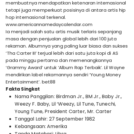
membuatnya mendapatkan ketenaran internasional
tetapi juga memperkuat posisinya di antara artis hip
hop internasional terkenal.
www.americannamedaycalendar.com
Ia menjadi salah satu artis musik terlaris sepanjang
masa dengan penjualan global lebih dari 100 juta
rekaman. Albumnya yang paling luar biasa dan sukses
‘Tha Carter III’ terjual lebih dari satu juta kopi di AS
pada minggu pertama dan memenangkannya
‘Grammy Award’ untuk ‘Album Rap Terbaik’. Lil Wayne
mendirikan label rekamannya sendiri ‘Young Money
Entertainment’.
bet88
Fakta Singkat
Nama Panggilan: Birdman Jr., BM Jr., Baby Jr.,
Weezy F. Baby, Lil ‘Weezy, Lil Tune, Tunechi,
Young Tune, President Carter, Mr. Carter
Tanggal Lahir: 27 September 1982
Kebangsaan: Amerika
Tanda Matahari: Libra