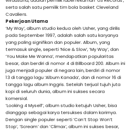
wirausaha, adalah pemilik label rekaman ‘US Records’,
serta salah satu pemilik tim bola basket Cleveland
Cavaliers.
Pekerjaan Utama
‘My Way’, album studio kedua oleh Usher, yang dirilis
pada September 1997, adalah salah satu karyanya
yang paling signifikan dan populer. Album, yang
termasuk single, seperti ‘Nice & Slow’, ‘My Way’, dan
‘You Make Me Wanna’, mendapatkan popularitas
besar, dan berdiri di nomor 4 di Billboard 200. Album ini
juga menjadi populer di negara lain, berdiri di nomor
13 di tangga lagu ‘Album Kanada’, dan di nomor 16 di
tangga lagu album Inggris. Setelah terjual tujuh juta
kopi di seluruh dunia, album ini sukses secara
komersial.
‘Looking 4 Myself’, album studio ketujuh Usher, bisa
dianggap sebagai karya tersukses dalam karirnya.
Dengan single populer seperti ‘Can’t Stop Won’t
Stop’, ‘Scream’ dan ‘Climax’, album ini sukses besar,