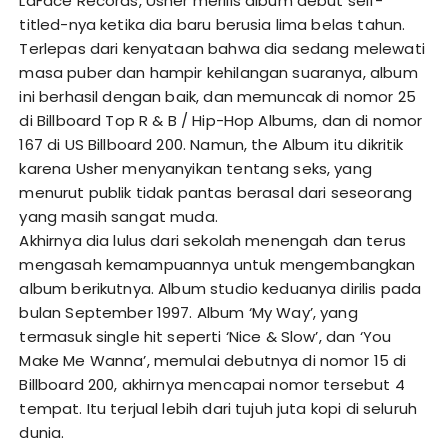
LaFace Records, Usher merilis album debut self-
titled-nya ketika dia baru berusia lima belas tahun.
Terlepas dari kenyataan bahwa dia sedang melewati
masa puber dan hampir kehilangan suaranya, album
ini berhasil dengan baik, dan memuncak di nomor 25
di Billboard Top R & B / Hip-Hop Albums, dan di nomor
167 di US Billboard 200. Namun, the Album itu dikritik
karena Usher menyanyikan tentang seks, yang
menurut publik tidak pantas berasal dari seseorang
yang masih sangat muda.
Akhirnya dia lulus dari sekolah menengah dan terus
mengasah kemampuannya untuk mengembangkan
album berikutnya. Album studio keduanya dirilis pada
bulan September 1997. Album ‘My Way’, yang
termasuk single hit seperti ‘Nice & Slow’, dan ‘You
Make Me Wanna’, memulai debutnya di nomor 15 di
Billboard 200, akhirnya mencapai nomor tersebut 4
tempat. Itu terjual lebih dari tujuh juta kopi di seluruh
dunia.