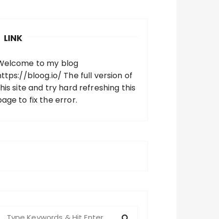
LINK
Welcome to my blog
https://bloog.io/
The full version of
his site and try hard refreshing this
page to fix the error.
S