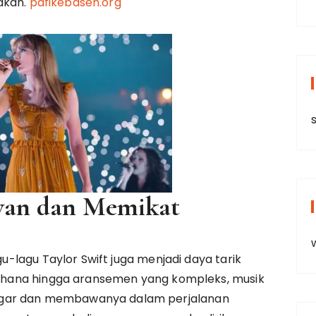
akan.
pafikebasen.org
s
wan dan Memikat
agu-lagu Taylor Swift juga menjadi daya tarik
derhana hingga aransemen yang kompleks, musik
ngar dan membawanya dalam perjalanan