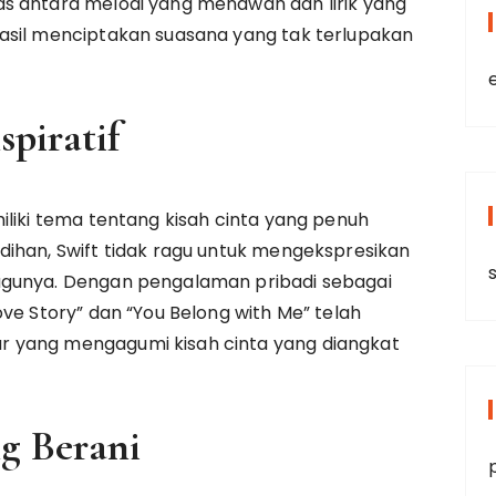
s antara melodi yang menawan dan lirik yang
asil menciptakan suasana yang tak terlupakan
spiratif
iliki tema tentang kisah cinta yang penuh
dihan, Swift tidak ragu untuk mengekspresikan
agunya. Dengan pengalaman pribadi sebagai
ve Story” dan “You Belong with Me” telah
 yang mengagumi kisah cinta yang diangkat
g Berani