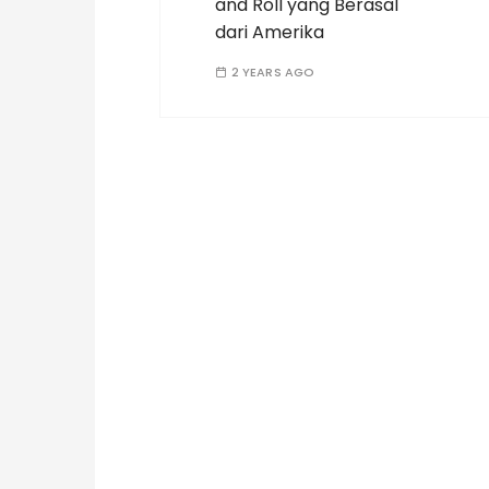
and Roll yang Berasal
dari Amerika
2 YEARS AGO