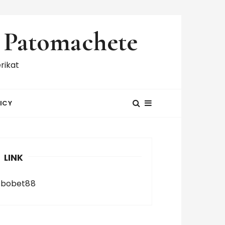
– Patomachete
rikat
ICY
LINK
sbobet88