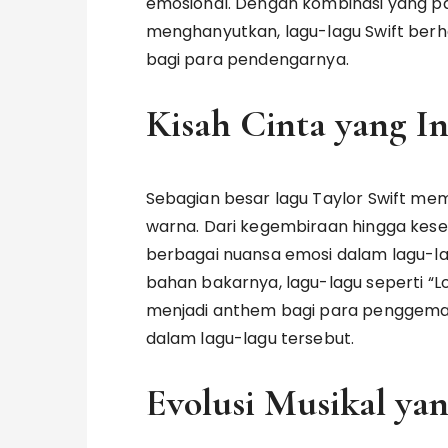
emosional. Dengan kombinasi yang pa
menghanyutkan, lagu-lagu Swift berh
bagi para pendengarnya.
Kisah Cinta yang In
Sebagian besar lagu Taylor Swift mem
warna. Dari kegembiraan hingga kese
berbagai nuansa emosi dalam lagu-l
bahan bakarnya, lagu-lagu seperti “Lo
menjadi anthem bagi para penggemar
dalam lagu-lagu tersebut.
Evolusi Musikal yan