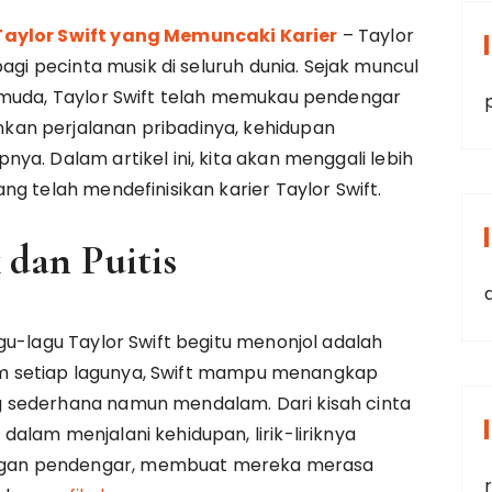
Taylor Swift yang Memuncaki Karier
– Taylor
bagi pecinta musik di seluruh dunia. Sejak muncul
 muda, Taylor Swift telah memukau pendengar
an perjalanan pribadinya, kehidupan
a. Dalam artikel ini, kita akan menggali lebih
g telah mendefinisikan karier Taylor Swift.
 dan Puitis
gu-lagu Taylor Swift begitu menonjol adalah
alam setiap lagunya, Swift mampu menangkap
 sederhana namun mendalam. Dari kisah cinta
alam menjalani kehidupan, lirik-liriknya
gan pendengar, membuat mereka merasa
r