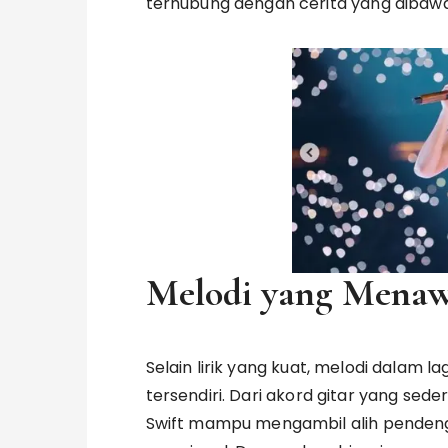
terhubung dengan cerita yang dibaw
Melodi yang Mena
Selain lirik yang kuat, melodi dalam l
tersendiri. Dari akord gitar yang se
Swift mampu mengambil alih pende