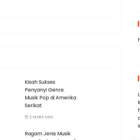
Kisah Sukses
Penyanyi Genre
Musik Pop di Amerika
Serikat
2 YEARS AGO
Ragam Jenis Musik