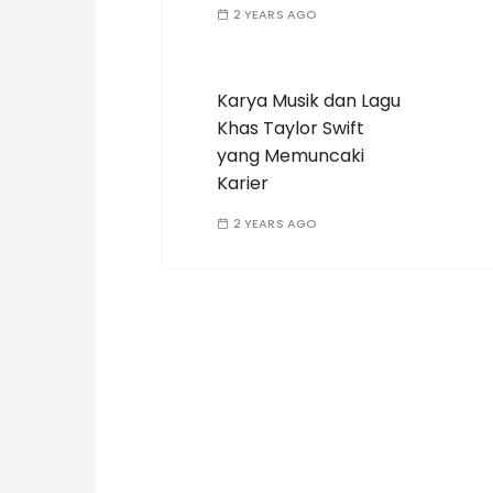
2 YEARS AGO
Karya Musik dan Lagu
Khas Taylor Swift
yang Memuncaki
Karier
2 YEARS AGO