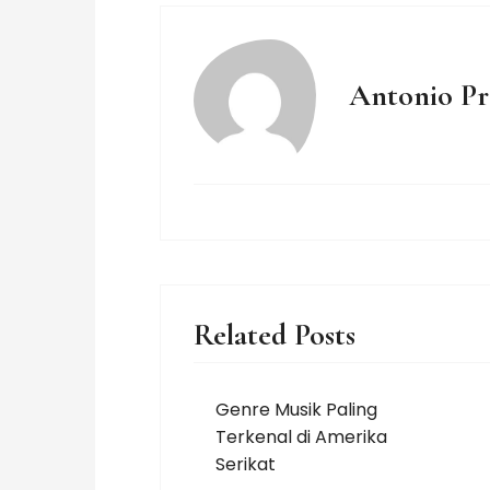
Antonio Pr
Related Posts
Genre Musik Paling
Terkenal di Amerika
Serikat