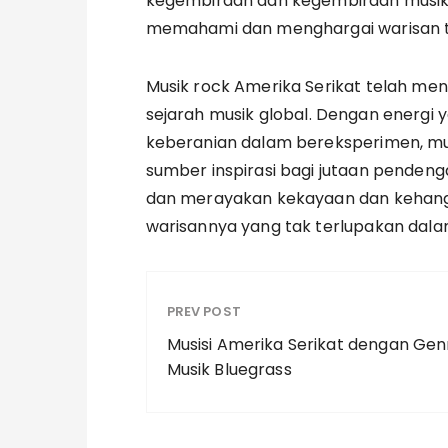
kegembiraan dan kegembiraan musik 
memahami dan menghargai warisan tak 
Musik rock Amerika Serikat telah men
sejarah musik global. Dengan energi y
keberanian dalam bereksperimen, mus
sumber inspirasi bagi jutaan pendenga
dan merayakan kekayaan dan kehanga
warisannya yang tak terlupakan dala
PREV POST
Musisi Amerika Serikat dengan Gen
Musik Bluegrass