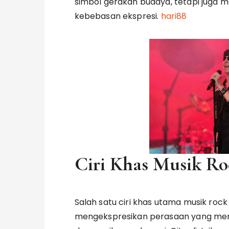
simbol gerakan budaya, tetapi juga m
kebebasan ekspresi.
hari88
Ciri Khas Musik Ro
Salah satu ciri khas utama musik roc
mengekspresikan perasaan yang mend