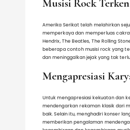
Musisi Rock Terken
Amerika Serikat telah melahirkan sej
memperkaya dan memperluas cakrawala 
Hendrix, The Beatles, The Rolling Sto
beberapa contoh musisi rock yang te
dan meninggalkan jejak yang tak terl
Mengapresiasi Kar
Untuk mengapresiasi kekuatan dan ke
mendengarkan rekaman klasik dari mu
baik. Selain itu, menghadiri konser la
memberikan pengalaman mendengark