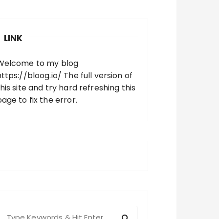
LINK
Welcome to my blog
https://bloog.io/
The full version of
his site and try hard refreshing this
page to fix the error.
S