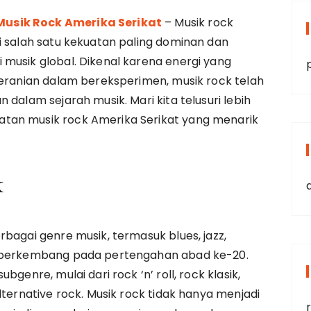
usik Rock Amerika Serikat
– Musik rock
i salah satu kekuatan paling dominan dan
musik global. Dikenal karena energi yang
beranian dalam bereksperimen, musik rock telah
 dalam sejarah musik. Mari kita telusuri lebih
tan musik rock Amerika Serikat yang menarik
.
k
bagai genre musik, termasuk blues, jazz,
g berkembang pada pertengahan abad ke-20.
genre, mulai dari rock ‘n’ roll, rock klasik,
lternative rock. Musik rock tidak hanya menjadi
r