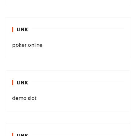
LINK
poker online
LINK
demo slot
LINK