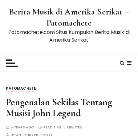
S
Berita Musik di Amerika Serikat –
k
i
Patomachete
p
Patomachete.com Situs Kumpulan Berita Musik di
t
Amerika Serikat
o
c
o
n
t
e
n
PATOMACHETE
t
Pengenalan Sekilas Tentang
Musisi John Legend
5 YEARS AGO
READ TIME:
5 MINUTES
BY
ANTONIO PRESCOTT