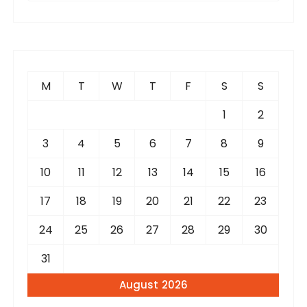
a
r
c
h
f
M
T
W
T
F
S
S
o
r
1
2
:
3
4
5
6
7
8
9
10
11
12
13
14
15
16
17
18
19
20
21
22
23
24
25
26
27
28
29
30
31
August 2026