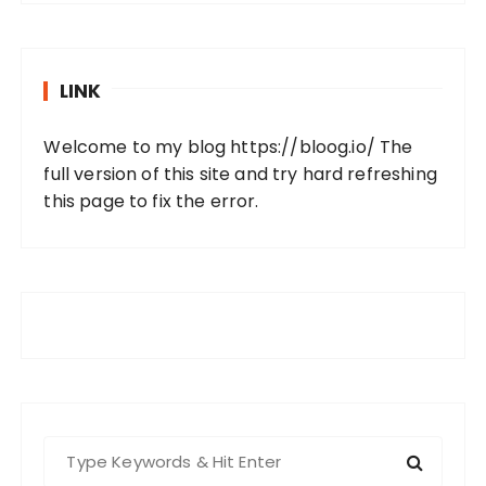
LINK
Welcome to my blog
https://bloog.io/
The
full version of this site and try hard refreshing
this page to fix the error.
S
e