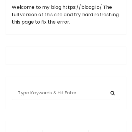
Welcome to my blog
https://bloog.io/
The
full version of this site and try hard refreshing
this page to fix the error.
S
e
a
r
c
h