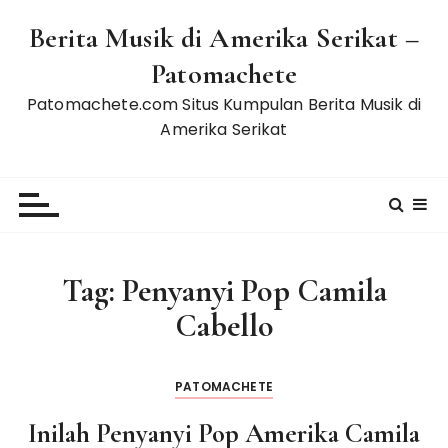
S
Berita Musik di Amerika Serikat –
k
i
Patomachete
p
Patomachete.com Situs Kumpulan Berita Musik di
t
Amerika Serikat
o
c
o
n
t
e
Tag:
Penyanyi Pop Camila
n
t
Cabello
PATOMACHETE
Inilah Penyanyi Pop Amerika Camila