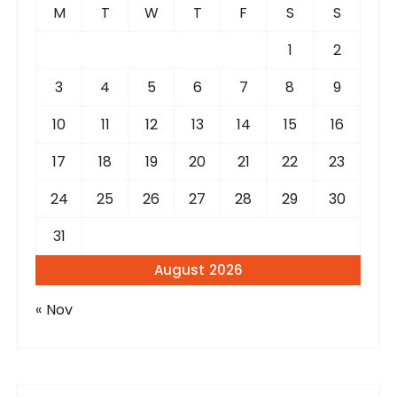
f
M
T
W
T
F
S
S
o
r
1
2
:
3
4
5
6
7
8
9
10
11
12
13
14
15
16
17
18
19
20
21
22
23
24
25
26
27
28
29
30
31
August 2026
« Nov